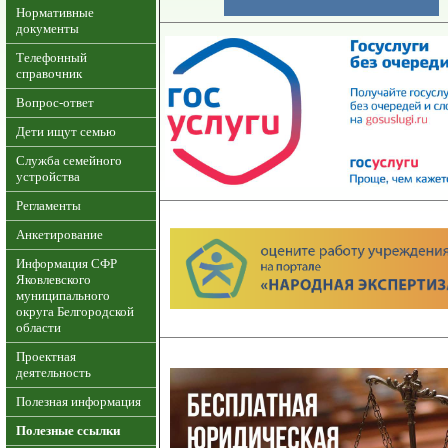
Нормативные
документы
Телефонный
справочник
Вопрос-ответ
Дети ищут семью
Служба семейного
устройства
Регламенты
Анкетирование
Информация СФР
Яковлевского
муниципального
округа Белгородской
области
Проектная
деятельность
Полезная информация
Полезные ссылки