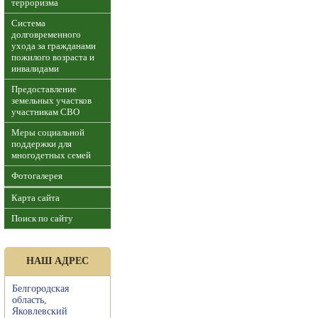
терроризма
Система
долговременного
ухода за гражданами
пожилого возраста и
инвалидами
Предоставление
земельных участков
участникам СВО
Меры социальной
поддержки для
многодетных семей
Фотогалерея
Карта сайта
Поиск по сайту
НАШ АДРЕС
Белгородская
область,
Яковлевский