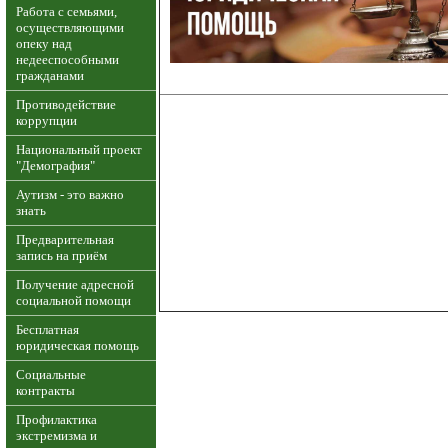
Работа с семьями,
осуществляющими
опеку над
недееспособными
гражданами
Противодействие
коррупции
Национальный проект
"Демография"
Аутизм - это важно
знать
Предварительная
запись на приём
Получение адресной
социальной помощи
Бесплатная
юридическая помощь
Социальные
контракты
Профилактика
экстремизма и