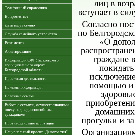
лиц в возр
Телефонный справочник
вступает в сил
Вопрос-ответ
Согласно пос
Дети ищут семью
по Белгородск
Служба семейного устройства
«О допо
Регламенты
распростране
Анкетирование
граждане в
Информация СФР Яковлевского
покидать
муниципального округа
Белгородской области
исключение
Проектная деятельность
помощью и 
Полезная информация
здоровь
Полезные ссылки
приобретения
Работа с семьями, осуществляющими
домашних 
опеку над недееспособными
гражданами
прогулки и з
Противодействие коррупции
Организация
Национальный проект "Демография"