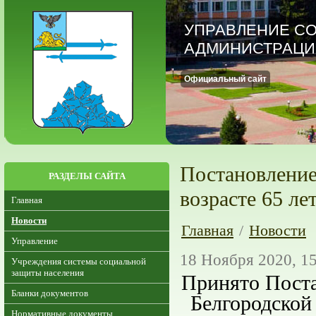
УПРАВЛЕНИЕ С
АДМИНИСТРАЦИ
Официальный сайт
Постановление
РАЗДЕЛЫ САЙТА
возрасте 65 ле
Главная
Новости
Главная
/
Новости
Управление
18 Ноября 2020, 15
Учреждения системы социальной
защиты населения
Принято Поста
Бланки документов
Белгородской
Нормативные документы