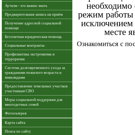
необходимо 
Аутизм - это важно знать
режим работы с
Предварительная запись на приём
исключением 
Получение адресной социальной
помощи
месте я
Бесплатная юридическая помощь
Ознакомиться с по
Социальные контракты
Профилактика экстремизма и
терроризма
Система долговременного ухода за
гражданами пожилого возраста и
инвалидами
Предоставление земельных участков
участникам СВО
Меры социальной поддержки для
многодетных семей
Фотогалерея
Карта сайта
Поиск по сайту