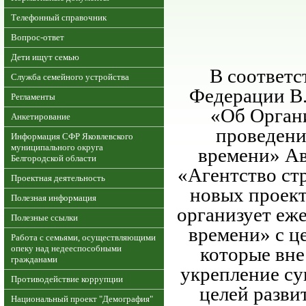
Телефонный справочник
Вопрос-ответ
Дети ищут семью
В соответс
Служба семейного устройства
Федерации В.
Регламенты
«Об Органи
Анкетирование
проведени
Информация СФР Яковлевского
муниципального округа
времени» Ав
Белгородской области
«Агентство ст
Проектная деятельность
новых проект
Полезная информация
организует еж
Полезные ссылки
времени» с ц
Работа с семьями, осуществляющими
опеку над недееспособными
которые вне
гражданами
укрепление су
Противодействие коррупции
целей разви
Национальный проект "Демография"