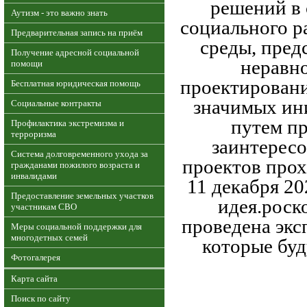
решений в 
Аутизм - это важно знать
социального р
Предварительная запись на приём
среды, пред
Получение адресной социальной
неравн
помощи
проектировани
Бесплатная юридическая помощь
значимых ин
Социальные контракты
путем пр
Профилактика экстремизма и
терроризма
заинтересо
Система долговременного ухода за
проектов прох
гражданами пожилого возраста и
инвалидами
11 декабря 20
Предоставление земельных участков
идея.роск
участникам СВО
проведена экс
Меры социальной поддержки для
многодетных семей
которые буд
Фотогалерея
Карта сайта
Поиск по сайту