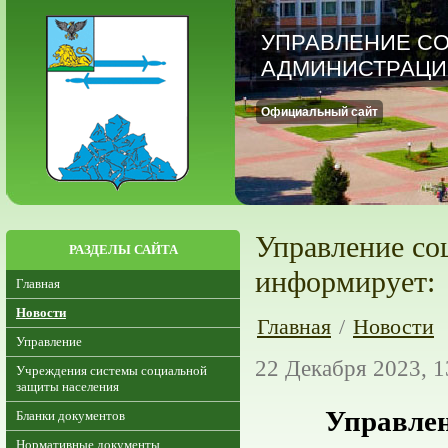
УПРАВЛЕНИЕ С
АДМИНИСТРАЦИ
Официальный сайт
Управление со
РАЗДЕЛЫ САЙТА
информирует:
Главная
Новости
Главная
/
Новости
Управление
22 Декабря 2023, 1
Учреждения системы социальной
защиты населения
Управлен
Бланки документов
Нормативные документы