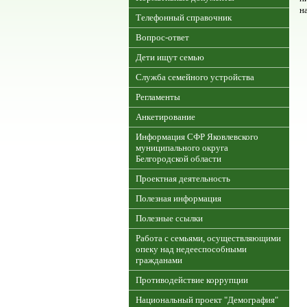
н
Телефонный справочник
Вопрос-ответ
Дети ищут семью
Служба семейного устройства
Регламенты
Анкетирование
Информация СФР Яковлевского
муниципального округа
Белгородской области
Проектная деятельность
Полезная информация
Полезные ссылки
Работа с семьями, осуществляющими
опеку над недееспособными
гражданами
Противодействие коррупции
Национальный проект "Демография"