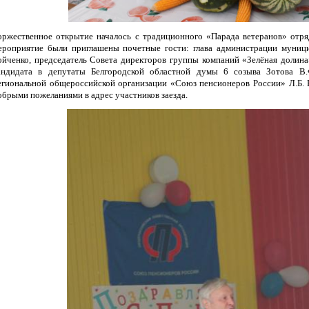
оржественное открытие началось с традиционного «Парада ветеранов» от
ероприятие были приглашены почетные гости: глава администрации муници
ойченко, председатель Совета директоров группы компаний «Зелёная долин
андидата в депутаты Белгородской областной думы 6 созыва Зотова В.
егиональной общероссийской организации «Союз пенсионеров России» Л.Б. Б
обрыми пожеланиями в адрес участников заезда.