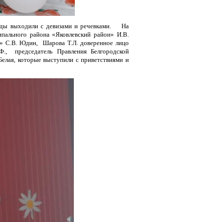
ряды выходили с девизами и речевками. На
пального района «Яковлевский район» И.В.
а» С.В. Юдин, Шарова Т.Л. доверенное лицо
Ф., председатель Правления Белгородской
елая, которые выступили с приветствиями и