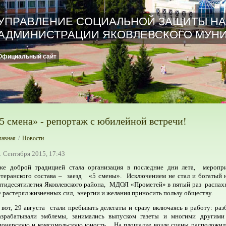
УПРАВЛЕНИЕ СОЦИАЛЬНОЙ ЗАЩИТЫ Н
АДМИНИСТРАЦИИ ЯКОВЛЕВСКОГО МУНИ
Официальный сайт
5 смена» - репортаж с юбилейной встречи!
лавная
/
Новости
1 Сентября 2015, 17:43
же доброй традицией стала организация в последние дни лета, меропр
етеранского состава – заезд «5 смены». Исключением не стал и богатый 
ятидесятилетия Яковлевского района, МДОЛ «Прометей» в пятый раз распахн
е растерял жизненных сил, энергии и желания приносить пользу обществу.
 вот, 29 августа стали пребывать делегаты и сразу включаясь в работу: раз
азрабатывали эмблемы, занимались выпуском газеты и многими другим
ионерскую и комсомольскую юность . На площадке возле сцены расположил