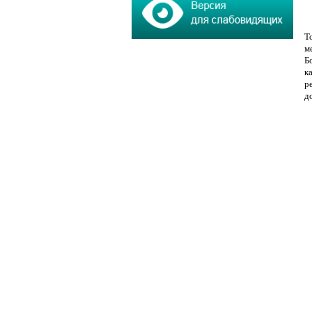
Т
м
Б
к
р
д