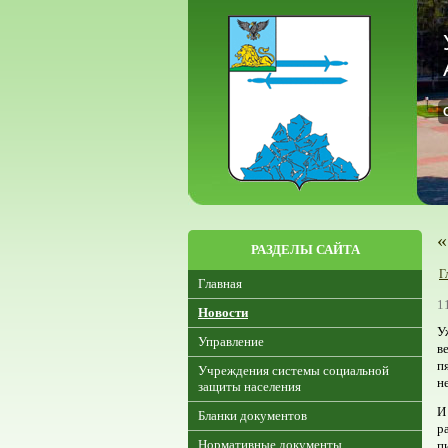
«
РАЗДЕЛЫ САЙТА
Г
Главная
1
Новости
У
Управление
в
п
Учреждения системы социальной
н
защиты населения
И
Бланки документов
р
Нормативные документы
п