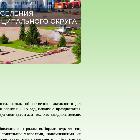
АСЕЛЕНИЯ
ЦИПАЛЬНОГО ОКРУГА
иятия школы общественной активности для
на юбилеи 2015 год, накануне празднования
ул свои двери для тех, кто выйдя на пенсию
бивались по отрядам, выбирали редколлегию,
и приятными хлопотами, напомнившими им
и выставку работ участников : "Не страшны