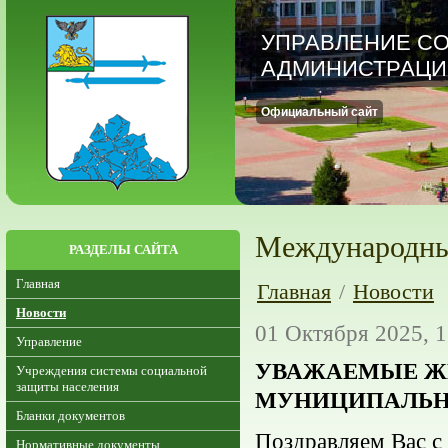
УПРАВЛЕНИЕ С
АДМИНИСТРАЦИ
Официальный сайт
Международны
РАЗДЕЛЫ САЙТА
Главная
Главная
/
Новости
Новости
01 Октября 2025, 1
Управление
УВАЖАЕМЫЕ Ж
Учреждения системы социальной
защиты населения
МУНИЦИПАЛЬН
Бланки документов
Поздравляем Вас с
Нормативные документы