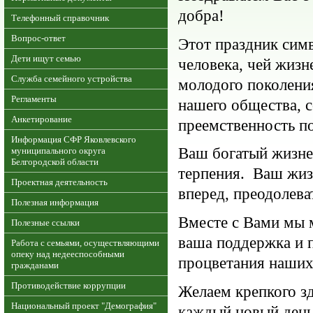
добра!
Телефонный справочник
Вопрос-ответ
Этот праздник сим
Дети ищут семью
человека, чей жиз
Служба семейного устройства
молодого поколения
Регламенты
нашего общества, 
Анкетирование
преемственность п
Информация СФР Яковлевского
Ваш богатый жизне
муниципального округа
Белгородской области
терпения. Ваш жиз
Проектная деятельность
вперед, преодолева
Полезная информация
Вместе с Вами мы 
Полезные ссылки
ваша поддержка и 
Работа с семьями, осуществляющими
опеку над недееспособными
процветания наших
гражданами
Противодействие коррупции
Желаем крепкого зд
Национальный проект "Демография"
каждый новый день 