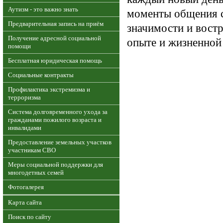
Аутизм - это важно знать
моменты общения с
Предварительная запись на приём
значимости и вост
Получение адресной социальной
опыте и жизненной
помощи
Бесплатная юридическая помощь
Социальные контракты
Профилактика экстремизма и
терроризма
Система долговременного ухода за
гражданами пожилого возраста и
инвалидами
Предоставление земельных участков
участникам СВО
Меры социальной поддержки для
многодетных семей
Фотогалерея
Карта сайта
Поиск по сайту